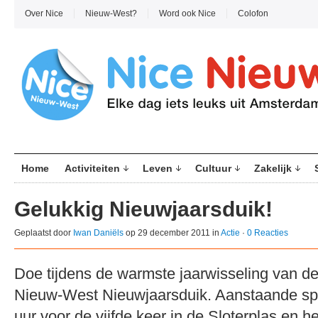
Over Nice
Nieuw-West?
Word ook Nice
Colofon
Home
Activiteiten
Leven
Cultuur
Zakelijk
Gelukkig Nieuwjaarsduik!
Geplaatst door
Iwan Daniëls
op 29 december 2011 in
Actie
·
0 Reacties
Doe tijdens de warmste jaarwisseling van 
Nieuw-West Nieuwjaarsduik. Aanstaande sp
uur voor de vijfde keer in de Sloterplas en he