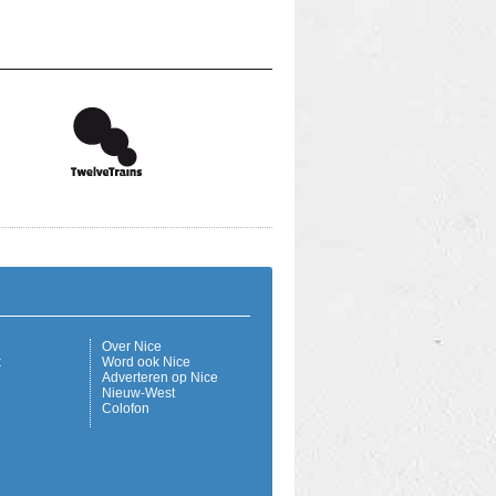
Over Nice
k
Word ook Nice
Adverteren op Nice
Nieuw-West
Colofon