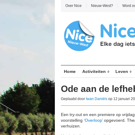
Over Nice
Nieuw-West?
Word o
Home
Activiteiten
Leven
Ode aan de lefhe
Geplaatst door
Iwan Daniëls
op 12 januari 2
Een try-out en een premiere op vrijdag
voorstelling
‘Overloop’
opgevoerd. Thea
verhuizen.