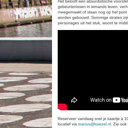
Het belooft een absurdistische voorst
gebeurtenissen in iemands leven: verh
meegemaakt of staan nog op het punt 
worden gebouwd. Sommige straten zijn 
personages uit het stuk, woont te midd
Reserveer vandaag snel je kaartje à 10
locatief via
marius@kwezel.nl
. Zie ook