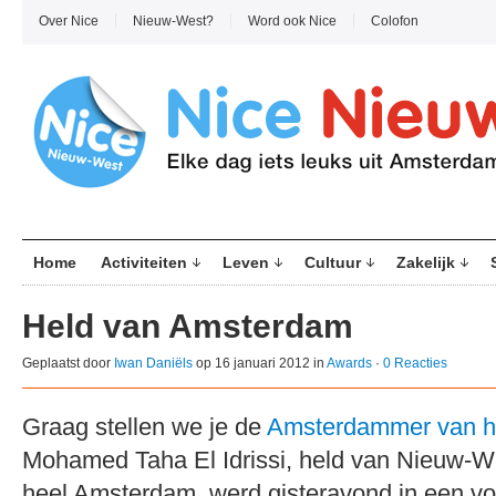
Over Nice
Nieuw-West?
Word ook Nice
Colofon
Home
Activiteiten
Leven
Cultuur
Zakelijk
Held van Amsterdam
Geplaatst door
Iwan Daniëls
op 16 januari 2012 in
Awards
·
0 Reacties
Graag stellen we je de
Amsterdammer van he
Mohamed Taha El Idrissi, held van Nieuw-W
heel Amsterdam, werd gisteravond in een v