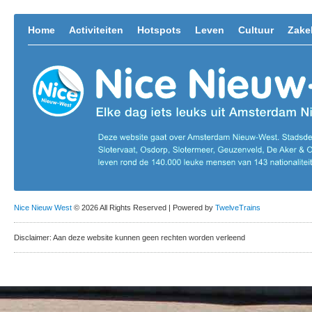
Home
Activiteiten
Hotspots
Leven
Cultuur
Zakel
Nice Nieuw West
© 2026 All Rights Reserved | Powered by
TwelveTrains
Disclaimer: Aan deze website kunnen geen rechten worden verleend