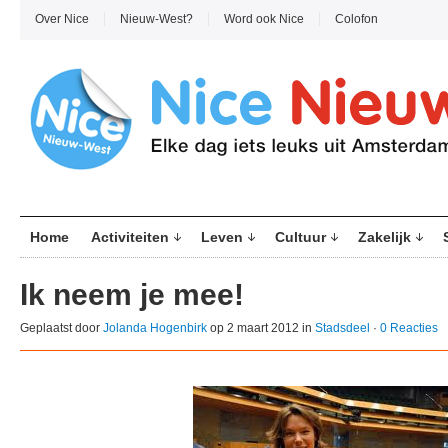
Over Nice
Nieuw-West?
Word ook Nice
Colofon
Home
Activiteiten
Leven
Cultuur
Zakelijk
Ik neem je mee!
Geplaatst door
Jolanda Hogenbirk
op 2 maart 2012 in
Stadsdeel
·
0 Reacties