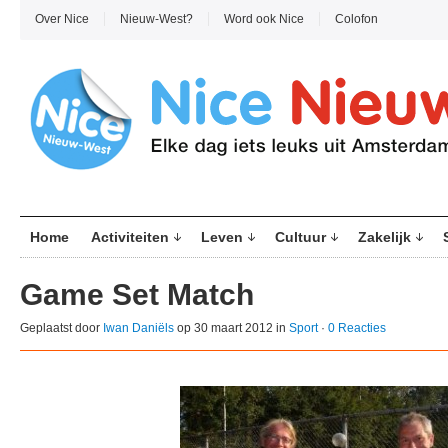
Over Nice
Nieuw-West?
Word ook Nice
Colofon
Home
Activiteiten
Leven
Cultuur
Zakelijk
Game Set Match
Geplaatst door
Iwan Daniëls
op 30 maart 2012 in
Sport
·
0 Reacties