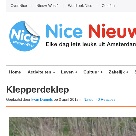
Over Nice
Nieuw-West?
Word ook Nice
Colofon
Home
Activiteiten
Leven
Cultuur
Zakelijk
Klepperdeklep
Geplaatst door
Iwan Daniëls
op 3 april 2012 in
Natuur
·
0 Reacties