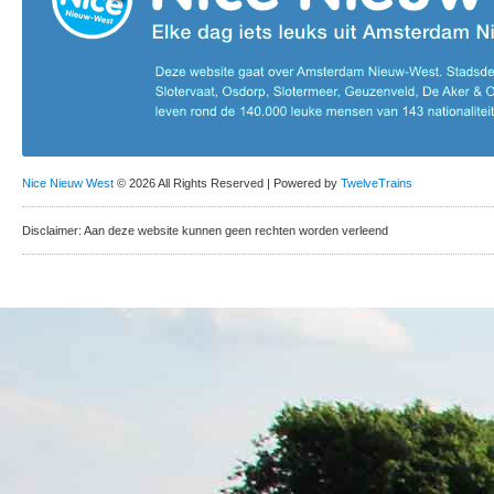
Nice Nieuw West
© 2026 All Rights Reserved | Powered by
TwelveTrains
Disclaimer: Aan deze website kunnen geen rechten worden verleend