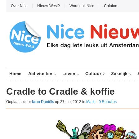
Over Nice
Nieuw-West?
Word ook Nice
Colofon
Home
Activiteiten
Leven
Cultuur
Zakelijk
Cradle to Cradle & koffie
Geplaatst door
Iwan Daniëls
op 27 mei 2012 in
Markt
·
0 Reacties