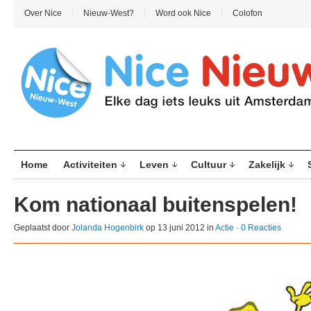
Over Nice
Nieuw-West?
Word ook Nice
Colofon
Home
Activiteiten
Leven
Cultuur
Zakelijk
Kom nationaal buitenspelen!
Geplaatst door
Jolanda Hogenbirk
op 13 juni 2012 in
Actie
·
0 Reacties