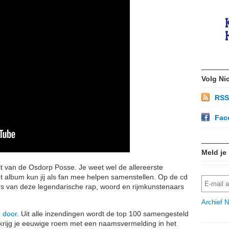
Volg Ni
RSS
Fac
Meld je
t van de Osdorp Posse. Je weet wel de allereerste
 album kun jij als fan mee helpen samenstellen. Op de cd
 van deze legendarische rap, woord en rijmkunstenaars
Archief N
r door
. Uit alle inzendingen wordt de top 100 samengesteld
 krijg je eeuwige roem met een naamsvermelding in het