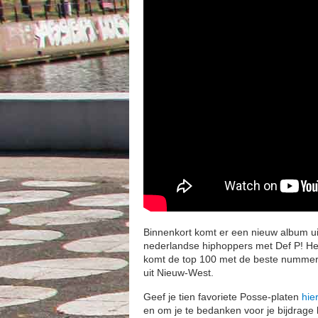
Binnenkort komt er een nieuw album ui
nederlandse hiphoppers met Def P! Het
komt de top 100 met de beste nummers
uit Nieuw-West.
Geef je tien favoriete Posse-platen
hie
en om je te bedanken voor je bijdrage