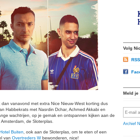
Volg Ni
RSS
Fac
Meld je
k dan vanavond met extra Nice Nieuw-West korting dus
 van Habbekrats met Nasrdin Dchar, Achmed Akkabi en
ange wachtrijen, op je gemak en ontspannen kijken aan de
l Amsterdam, de Sloterplas.
Archief N
Hotel Buiten
, ook aan de Sloterplas, om te eten of een
fel van
Overtreders W
bewonderen, nice!