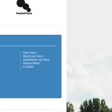
Over Nice
k
Word ook Nice
Adverteren op Nice
Nieuw-West
Colofon