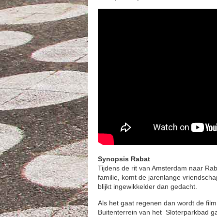
Synopsis Rabat
Tijdens de rit van Amsterdam naar Raba
familie, komt de jarenlange vriendscha
blijkt ingewikkelder dan gedacht.
Als het gaat regenen dan wordt de film
Buitenterrein van het Sloterparkbad 