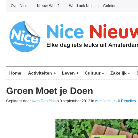
Over Nice
Nieuw-West?
Word ook Nice
Colofon
Home
Activiteiten
Leven
Cultuur
Zakelijk
Groen Moet je Doen
Geplaatst door
Iwan Daniëls
op 9 september 2012 in
Architectuur
·
0 Reacties