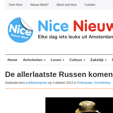
Over Nice
Nieuw-West?
Word ook Nice
Colofon
Home
Activiteiten
Leven
Cultuur
Zakelijk
De allerlaatste Russen komen
Geplaatst door
judithploegman
op 3 oktober 2012 in
Participatie
,
Voorstelling
·