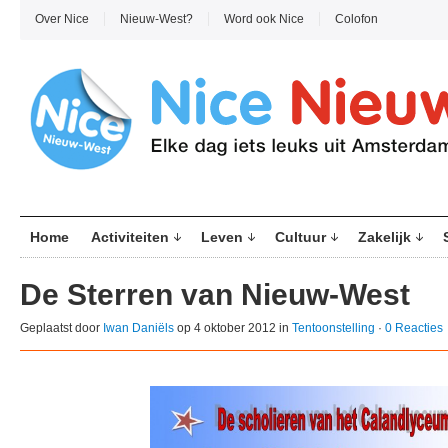
Over Nice
Nieuw-West?
Word ook Nice
Colofon
Home
Activiteiten
Leven
Cultuur
Zakelijk
De Sterren van Nieuw-West
Geplaatst door
Iwan Daniëls
op 4 oktober 2012 in
Tentoonstelling
·
0 Reacties