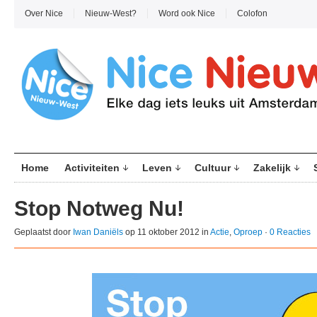
Over Nice
Nieuw-West?
Word ook Nice
Colofon
Home
Activiteiten
Leven
Cultuur
Zakelijk
Stop Notweg Nu!
Geplaatst door
Iwan Daniëls
op 11 oktober 2012 in
Actie
,
Oproep
·
0 Reacties