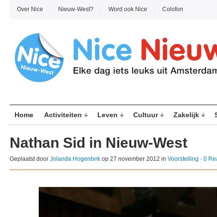
Over Nice
Nieuw-West?
Word ook Nice
Colofon
Home
Activiteiten
Leven
Cultuur
Zakelijk
Nathan Sid in Nieuw-West
Geplaatst door
Jolanda Hogenbirk
op 27 november 2012 in
Voorstelling
·
0 Re