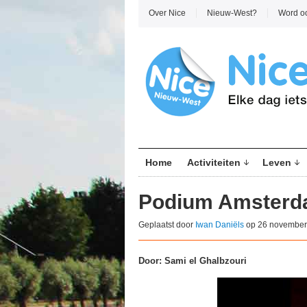
Over Nice
Nieuw-West?
Word o
Home
Activiteiten
Leven
Podium Amsterda
Geplaatst door
Iwan Daniëls
op 26 november
Door: Sami el Ghalbzouri