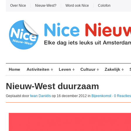
Over Nice
Nieuw-West?
Word ook Nice
Colofon
Home
Activiteiten
Leven
Cultuur
Zakelijk
Nieuw-West duurzaam
Geplaatst door
Iwan Daniëls
op 16 december 2012 in
Bijeenkomst
·
0 Reacties