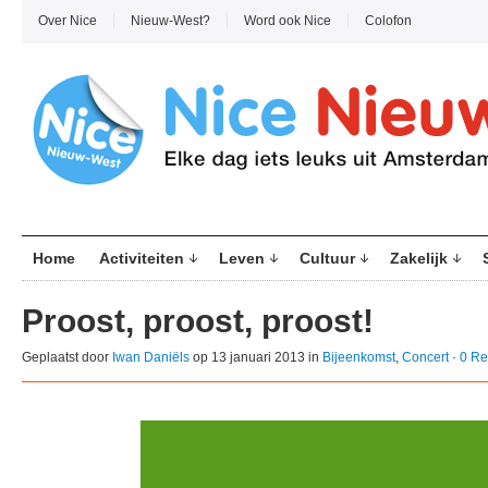
Over Nice
Nieuw-West?
Word ook Nice
Colofon
Home
Activiteiten
Leven
Cultuur
Zakelijk
Proost, proost, proost!
Geplaatst door
Iwan Daniëls
op 13 januari 2013 in
Bijeenkomst
,
Concert
·
0 Re