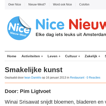
Over Nice
Nieuw-West?
Word ook Nice
Colofon
Home
Activiteiten
Leven
Cultuur
Zakelijk
Smakelijke kunst
Geplaatst door
Iwan Daniëls
op 16 januari 2013 in
Restaurant
·
0 Reacties
Door: Pim Ligtvoet
Winai Srisawat snijdt bloemen, bladeren en v