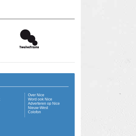
Over Nice
k
Word ook Nice
Adverteren op Nice
Nieuw-West
Colofon