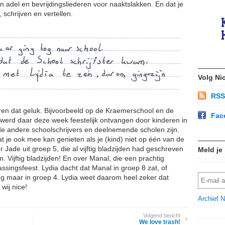
 adel en bevrijdingsliederen voor naaktslakken. En dat je
schrijven en vertellen.
Volg Ni
RSS
n dat geluk. Bijvoorbeeld op de Kraemerschool en de
Fac
werd daar deze week feestelijk ontvangen door kinderen in
de andere schoolschrijvers en deelnemende scholen zijn.
at je ook mee kan genieten als je (kind) niet op één van de
er Jade uit groep 5, die al vijftig bladzijden had geschreven
Meld je
. Vijftig bladzijden! En over Manal, die een prachtig
singsfeest. Lydia dacht dat Manal in groep 8 zat, of
og maar in groep 4. Lydia weet daarom heel zeker dat
wij nice!
Archief N
Volgend bericht
We love trash!