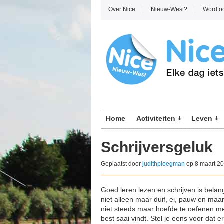
Over Nice
Nieuw-West?
Word o
Home
Activiteiten
Leven
Schrijversgeluk
Geplaatst door
judithploegman
op 8 maart 20
Goed leren lezen en schrijven is belang
niet alleen maar duif, ei, pauw en maan 
niet steeds maar hoefde te oefenen met
best saai vindt. Stel je eens voor dat 