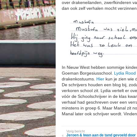
over drakeneilanden, zwerfkinderen van
dan ook zelf verhalen mocht verzinnen, 
In Nieuw West hebben sommige kindere
Goeman Borgesiusschool.
Lydia Rood
drakenkostuums.
Hier
kun je zien wie 
De schrijvers houden een blog bij, zod
verkoren school zit. Lydia vertelt er ov
vóór de Schoolschrijver in de klas kwam
verhaal had geschreven over een verras
minstens in groep 6. Maar Manal zit n
Manal later ook schrijver wordt. Vinden 
Vorig bericht
Jeroen & Iwan aan de tand gevoeld door