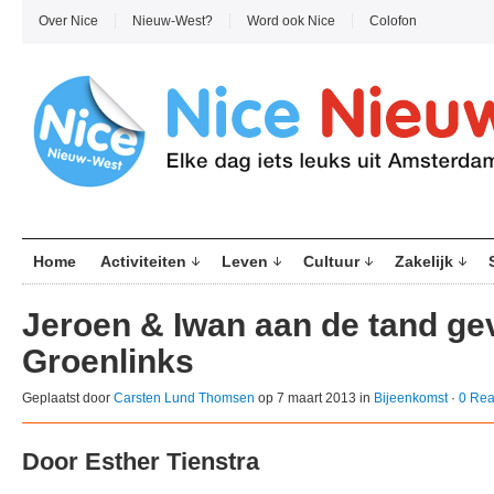
Over Nice
Nieuw-West?
Word ook Nice
Colofon
Home
Activiteiten
Leven
Cultuur
Zakelijk
Jeroen & Iwan aan de tand ge
Groenlinks
Geplaatst door
Carsten Lund Thomsen
op 7 maart 2013 in
Bijeenkomst
·
0 Rea
Door Esther Tienstra