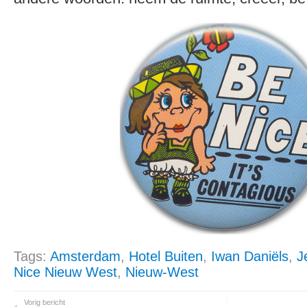
Tags:
Amsterdam
,
Hotel Buiten
,
Iwan Daniëls
,
J
Nice Nieuw West
,
Nieuw-West
Vorig bericht