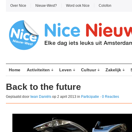
Over Nice
Nieuw-West?
Word ook Nice
Colofon
Home
Activiteiten
Leven
Cultuur
Zakelijk
Back to the future
Geplaatst door
Iwan Daniëls
op 2 april 2013 in
Participatie
·
0 Reacties