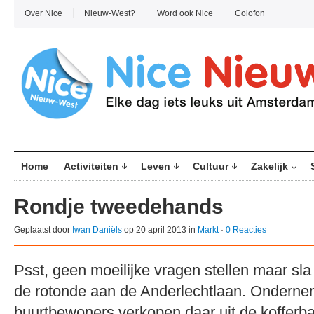
Over Nice
Nieuw-West?
Word ook Nice
Colofon
Home
Activiteiten
Leven
Cultuur
Zakelijk
Rondje tweedehands
Geplaatst door
Iwan Daniëls
op 20 april 2013 in
Markt
·
0 Reacties
Psst, geen moeilijke vragen stellen maar sla 
de rotonde aan de Anderlechtlaan. Ondern
buurtbewoners verkopen daar uit de kofferb