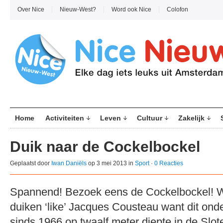
Over Nice
Nieuw-West?
Word ook Nice
Colofon
Home
Activiteiten
Leven
Cultuur
Zakelijk
Duik naar de Cockelbockel
Geplaatst door
Iwan Daniëls
op 3 mei 2013 in
Sport
·
0 Reacties
Spannend! Bezoek eens de Cockelbockel! We
duiken ‘like’ Jacques Cousteau want dit onde
sinds 1966 op twaalf meter diepte in de Slote