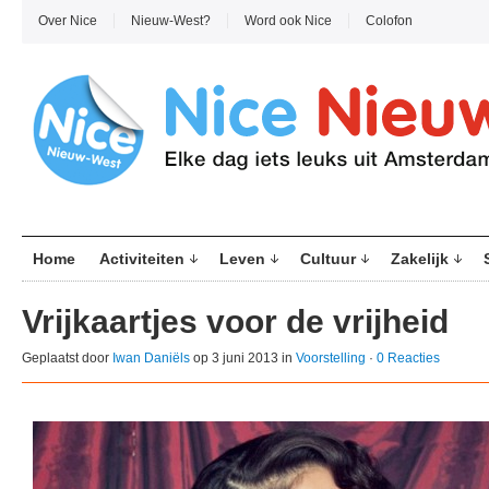
Over Nice
Nieuw-West?
Word ook Nice
Colofon
Home
Activiteiten
Leven
Cultuur
Zakelijk
Vrijkaartjes voor de vrijheid
Geplaatst door
Iwan Daniëls
op 3 juni 2013 in
Voorstelling
·
0 Reacties