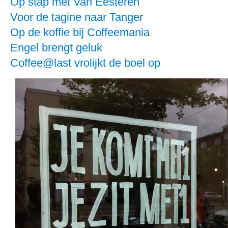
Op stap met Van Eesteren
Voor de tagine naar Tanger
Op de koffie bij Coffeemania
Engel brengt geluk
Coffee@last vrolijkt de boel op