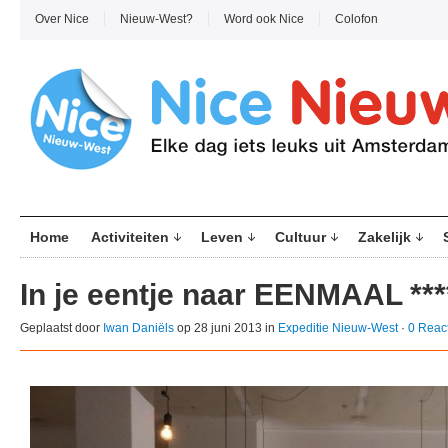
Over Nice
Nieuw-West?
Word ook Nice
Colofon
Home
Activiteiten
Leven
Cultuur
Zakelijk
In je eentje naar EENMAAL ***
Geplaatst door
Iwan Daniëls
op 28 juni 2013 in
Expeditie Nieuw-West
·
0 Reac