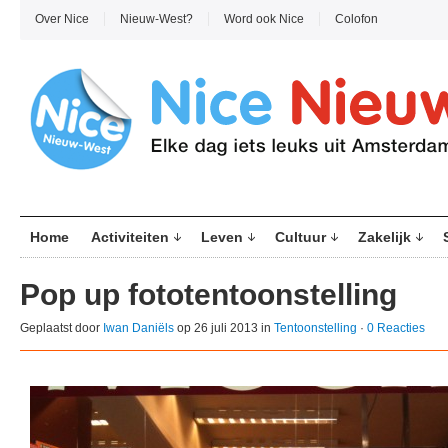
Over Nice
Nieuw-West?
Word ook Nice
Colofon
Home
Activiteiten
Leven
Cultuur
Zakelijk
Pop up fototentoonstelling
Geplaatst door
Iwan Daniëls
op 26 juli 2013 in
Tentoonstelling
·
0 Reacties