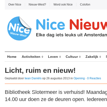
Over Nice
Nieuw-West?
Word ook Nice
Colofon
Home
Activiteiten
Leven
Cultuur
Zakelijk
Licht, ruim en nieuw!
Geplaatst door
Iwan Daniëls
op 26 augustus 2013 in
Opening
·
0 Reacties
Bibliotheek Slotermeer is verhuisd! Maanda
14.00 uur doen ze de deuren open. Iedereen