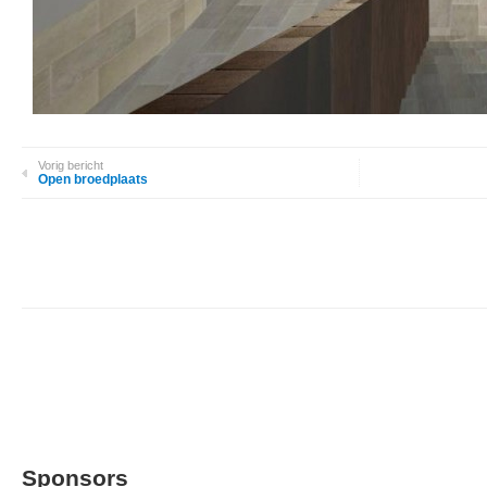
Vorig bericht
Open broedplaats
Sponsors