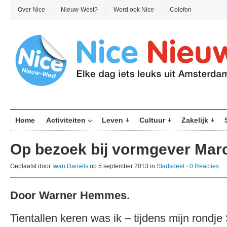
Over Nice
Nieuw-West?
Word ook Nice
Colofon
Home
Activiteiten
Leven
Cultuur
Zakelijk
Op bezoek bij vormgever Mar
Geplaatst door
Iwan Daniëls
op 5 september 2013 in
Stadsdeel
·
0 Reacties
Door Warner Hemmes.
Tientallen keren was ik – tijdens mijn rondje