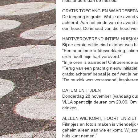
niets anders dan de muziek.”
GRATIS TOEGANG EN WAARDEBEPA
De toegang is gratis. Wat je de avond 
achteraf. Aan het einde van de avond b
een hoed. De inhoud van die hoed wo
HARTVEROVEREND INTIEM HUISK
Bij de eerste editie eind oktober was h
“Een anonieme liefdesverklaring: intie
oren heeft mijn hart veroverd.”
“In je oren is aanrader! Ontroerende a
“Terug van een prachtig nieuw initiatie
gratis: achteraf bepaal je zelf wat je h
“De muziek was verrassend, inspirer
DATUM EN TIJDEN
Donderdag 28 november (vandaag dus
VLLA opent zijn deuren om 20.00. Om s
drinken.
ALLEEN WIE KOMT, HOORT EN ZIET
Filmpjes en foto’s maken is vriendelijk
geheim alleen aan wie er komt. Wij zo
huis kunt nemen.”