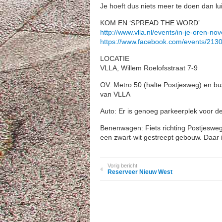
Je hoeft dus niets meer te doen dan lu
KOM EN ‘SPREAD THE WORD’
http://www.vlla.nl/events/in-je-oren-no
https://www.facebook.com/events/21
LOCATIE
VLLA, Willem Roelofsstraat 7-9
OV: Metro 50 (halte Postjesweg) en bu
van VLLA
Auto: Er is genoeg parkeerplek voor de
Benenwagen: Fiets richting Postjesweg.
een zwart-wit gestreept gebouw. Daar i
Vorig bericht
Reserveer Nieuw West