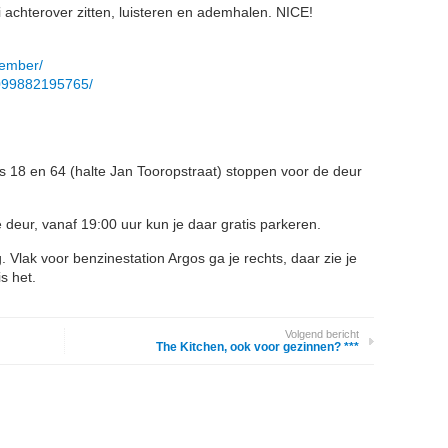
i achterover zitten, luisteren en ademhalen. NICE!
vember/
3099882195765/
s 18 en 64 (halte Jan Tooropstraat) stoppen voor de deur
 deur, vanaf 19:00 uur kun je daar gratis parkeren.
 Vlak voor benzinestation Argos ga je rechts, daar zie je
s het.
Volgend bericht
The Kitchen, ook voor gezinnen? ***