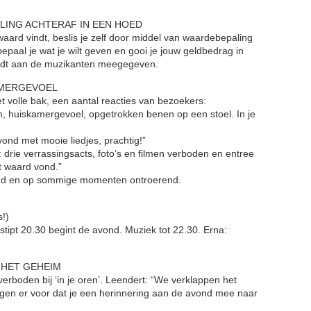
LING ACHTERAF IN EEN HOED
waard vindt, beslis je zelf door middel van waardebepaling
epaal je wat je wilt geven en gooi je jouw geldbedrag in
rdt aan de muzikanten meegegeven.
AMERGEVOEL
et volle bak, een aantal reacties van bezoekers:
m, huiskamergevoel, opgetrokken benen op een stoel. In je
vond met mooie liedjes, prachtig!”
f: drie verrassingsacts, foto’s en filmen verboden en entree
et waard vond.”
end en op sommige momenten ontroerend.
!)
tipt 20.30 begint de avond. Muziek tot 22.30. Erna:
 HET GEHEIM
 verboden bij ‘in je oren’. Leendert: “We verklappen het
rgen er voor dat je een herinnering aan de avond mee naar