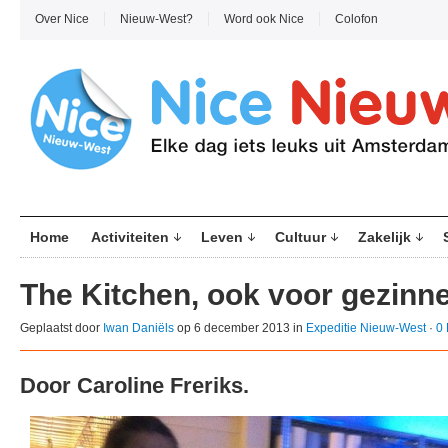
Over Nice
Nieuw-West?
Word ook Nice
Colofon
Home
Activiteiten
Leven
Cultuur
Zakelijk
The Kitchen, ook voor gezinne
Geplaatst door
Iwan Daniëls
op 6 december 2013 in
Expeditie Nieuw-West
·
0 
Door Caroline Freriks.