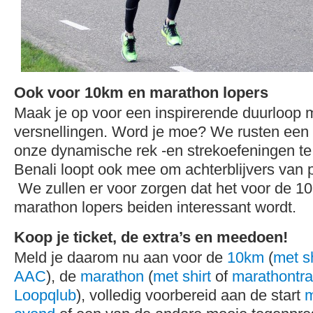
Ook voor 10km en marathon lopers
Maak je op voor een inspirerende duurloop m
versnellingen. Word je moe? We rusten een 
onze dynamische rek -en strekoefeningen te
Benali loopt ook mee om achterblijvers van p
We zullen er voor zorgen dat het voor de 1
marathon lopers beiden interessant wordt.
Koop je ticket, de extra’s en meedoen!
Meld je daarom nu aan voor de
10km
(
met sh
AAC
), de
marathon
(
met shirt
of
marathontra
Loopqlub
), volledig voorbereid aan de start
m