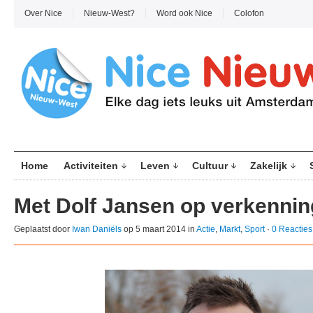
Over Nice
Nieuw-West?
Word ook Nice
Colofon
Home
Activiteiten
Leven
Cultuur
Zakelijk
Met Dolf Jansen op verkennin
Geplaatst door
Iwan Daniëls
op 5 maart 2014 in
Actie
,
Markt
,
Sport
·
0 Reacties