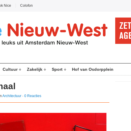
ok Nice
Colofon
Cultuur
Zakelijk
Sport
Hof van Osdorpplein
maal
in
Architectuur
·
0 Reacties