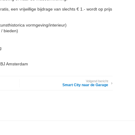
atis, een vrijwillige bijdrage van slechts € 1.- wordt op prijs
unsthistorica vormgeving/interieur)
 / bieden)
g
3 BJ Amsterdam
Volgend bericht
Smart City naar de Garage