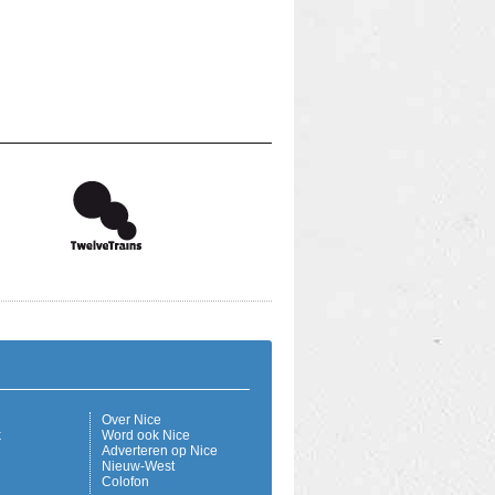
Over Nice
k
Word ook Nice
Adverteren op Nice
Nieuw-West
Colofon