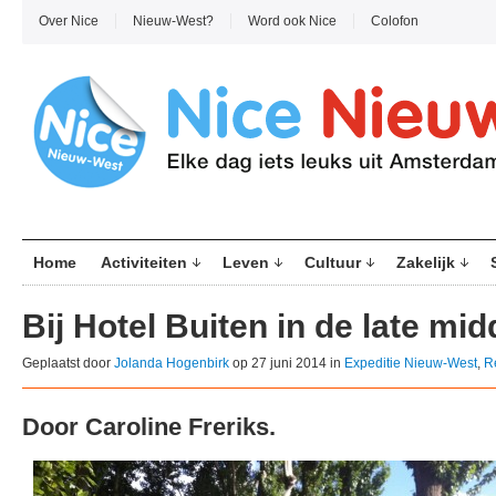
Over Nice
Nieuw-West?
Word ook Nice
Colofon
Home
Activiteiten
Leven
Cultuur
Zakelijk
Bij Hotel Buiten in de late mi
Geplaatst door
Jolanda Hogenbirk
op 27 juni 2014 in
Expeditie Nieuw-West
,
R
Door Caroline Freriks.