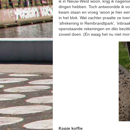
ik in Nieuw-West woon, krijg ik nageno
dingen hebben. Toch antwoordde ik vol
kwam staan en vroeg ‘woon je hier een 
in het blok. Wat zachter praatte ze to
‘afrekening in Rembrandtpark’, ‘inbraak 
openstaande rekeningen en dito bezitti
zoveel doen. (En waag het nu niet morg
Kopje koffie