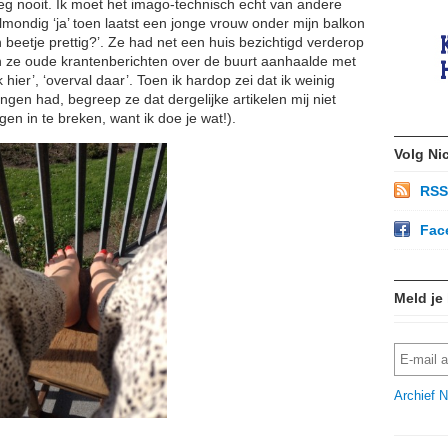
eg nooit. Ik moet het imago-technisch echt van andere
mondig ‘ja’ toen laatst een jonge vrouw onder mijn balkon
beetje prettig?’. Ze had net een huis bezichtigd verderop
en ze oude krantenberichten over de buurt aanhaalde met
hier’, ‘overval daar’. Toen ik hardop zei dat ik weinig
ngen had, begreep ze dat dergelijke artikelen mij niet
en in te breken, want ik doe je wat!).
Volg Ni
RSS
Fac
Meld je
Archief N