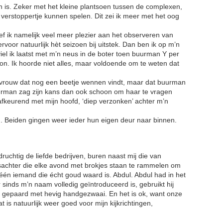
en is. Zeker met het kleine plantsoen tussen de complexen,
e verstoppertje kunnen spelen. Dit zei ik meer met het oog
eef ik namelijk veel meer plezier aan het observeren van
voor natuurlijk hèt seizoen bij uitstek. Dan ben ik op m’n
iel ik laatst met m’n neus in de boter toen buurman Y per
on. Ik hoorde niet alles, maar voldoende om te weten dat
uurvrouw dat nog een beetje wennen vindt, maar dat buurman
uurman zag zijn kans dan ook schoon om haar te vragen
afkeurend met mijn hoofd, ‘diep verzonken’ achter m’n
. Beiden gingen weer ieder hun eigen deur naar binnen.
druchtig de liefde bedrijven, buren naast mij die van
ksachter die elke avond met brokjes staan te rammelen om
 één iemand die écht goud waard is. Abdul. Abdul had in het
inds m’n naam volledig geïntroduceerd is, gebruikt hij
k gepaard met hevig handgezwaai. En het is ok, want onze
 is natuurlijk weer goed voor mijn kijkrichtingen,