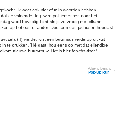
t gekocht. Ik weet ook niet of mijn woorden hebben
 dat de volgende dag twee politiemensen door het
ndag werd bevestigd dat als je zo vredig met elkaar
eken op het één of ander. Dus toen een jochie enthousiast
uvuzela (!!) vierde, wist een buurman verderop dit -uit
 in te drukken. ‘Hé gast, hou eens op met dat ellendige
elkom nieuwe buurvrouw. Het is hier fan-tàs-tisch!
Volgend bericht
Pop-Up Run!