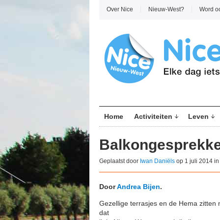
Over Nice
Nieuw-West?
Word o
Home
Activiteiten
Leven
Balkongesprekk
Geplaatst door
Iwan Daniëls
op 1 juli 2014 i
Door
Andrea Bijen
.
Gezellige terrasjes en de Hema zitten 
dat