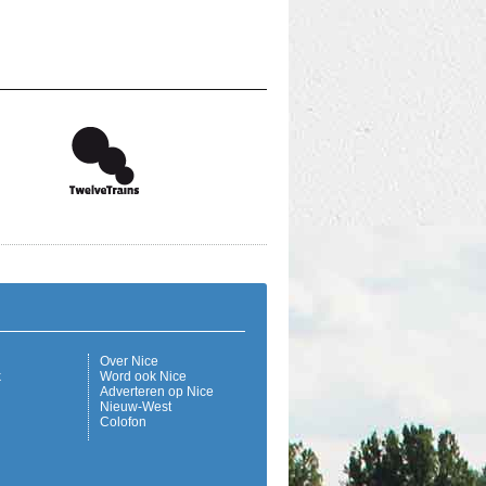
Over Nice
k
Word ook Nice
Adverteren op Nice
Nieuw-West
Colofon