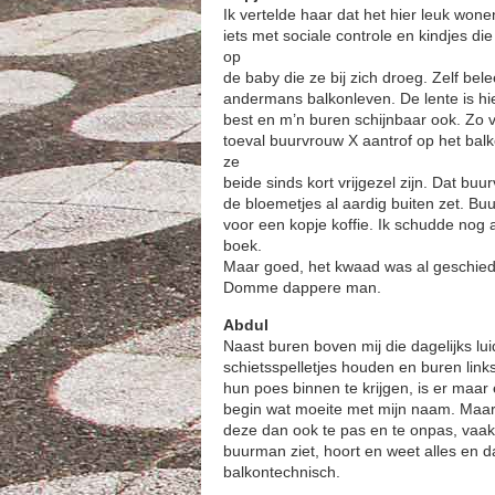
Ik vertelde haar dat het hier leuk won
iets met sociale controle en kindjes di
op
de baby die ze bij zich droeg. Zelf bel
andermans balkonleven. De lente is hier
best en m’n buren schijnbaar ook. Zo v
toeval buurvrouw X aantrof op het balk
ze
beide sinds kort vrijgezel zijn. Dat b
de bloemetjes al aardig buiten zet. B
voor een kopje koffie. Ik schudde nog 
boek.
Maar goed, het kwaad was al geschied
Domme dappere man.
Abdul
Naast buren boven mij die dagelijks lui
schietsspelletjes houden en buren lin
hun poes binnen te krijgen, is er maar
begin wat moeite met mijn naam. Maar s
deze dan ook te pas en te onpas, vaa
buurman ziet, hoort en weet alles en dat
balkontechnisch.