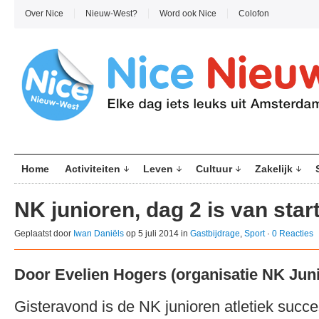
Over Nice
Nieuw-West?
Word ook Nice
Colofon
Home
Activiteiten
Leven
Cultuur
Zakelijk
NK junioren, dag 2 is van star
Geplaatst door
Iwan Daniëls
op 5 juli 2014 in
Gastbijdrage
,
Sport
·
0 Reacties
Door Evelien Hogers (organisatie NK Juni
Gisteravond is de NK junioren atletiek succe