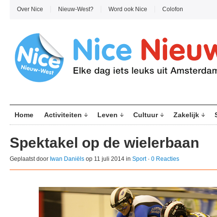
Over Nice
Nieuw-West?
Word ook Nice
Colofon
Home
Activiteiten
Leven
Cultuur
Zakelijk
Spektakel op de wielerbaan
Geplaatst door
Iwan Daniëls
op 11 juli 2014 in
Sport
·
0 Reacties