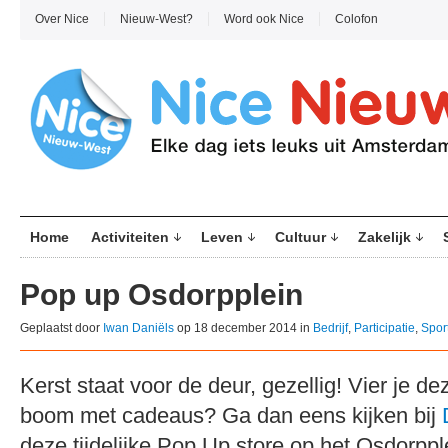
Over Nice
Nieuw-West?
Word ook Nice
Colofon
Home
Activiteiten
Leven
Cultuur
Zakelijk
Pop up Osdorpplein
Geplaatst door
Iwan Daniëls
op 18 december 2014 in
Bedrijf
,
Participatie
,
Spor
Kerst staat voor de deur, gezellig! Vier je 
boom met cadeaus? Ga dan eens kijken bij
deze tijdelijke Pop Up store op het Osdorppl