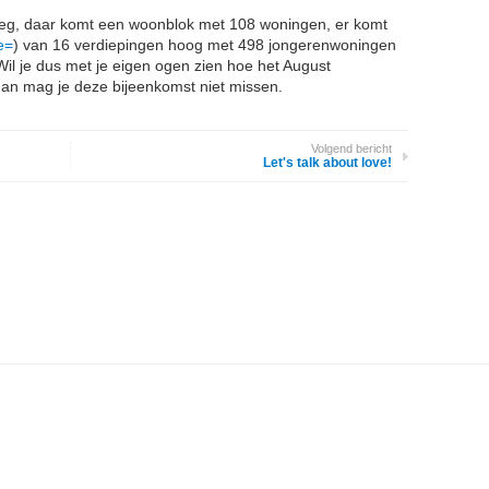
 weg, daar komt een woonblok met 108 woningen, er komt
e=
) van 16 verdiepingen hoog met 498 jongerenwoningen
 Wil je dus met je eigen ogen zien hoe het August
n dan mag je deze bijeenkomst niet missen.
Volgend bericht
Let's talk about love!