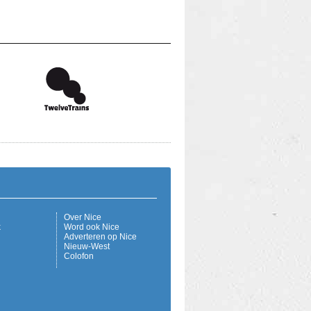
Over Nice
k
Word ook Nice
Adverteren op Nice
Nieuw-West
Colofon