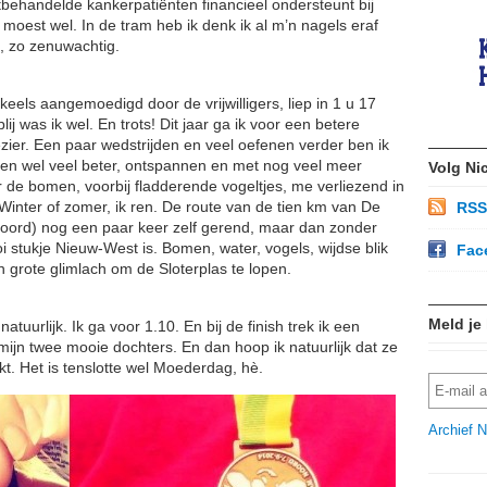
itbehandelde kankerpatiënten financieel ondersteunt bij
moest wel. In de tram heb ik denk ik al m’n nagels eraf
, zo zenuwachtig.
dkeels aangemoedigd door de vrijwilligers, liep in 1 u 17
blij was ik wel. En trots! Dit jaar ga ik voor een betere
ezier. Een paar wedstrijden en veel oefenen verder ben ik
 ren wel veel beter, ontspannen en met nog veel meer
Volg Ni
ar de bomen, voorbij fladderende vogeltjes, me verliezend in
Winter of zomer, ik ren. De route van de tien km van De
RSS
Noord) nog een paar keer zelf gerend, maar dan zonder
 stukje Nieuw-West is. Bomen, water, vogels, wijdse blik
Fac
 grote glimlach om de Sloterplas te lopen.
Meld je
 natuurlijk. Ik ga voor 1.10. En bij de finish trek ik een
ijn twee mooie dochters. En dan hoop ik natuurlijk dat ze
t. Het is tenslotte wel Moederdag, hè.
Archief N