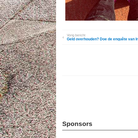
Vorig bericht
Geld overhouden? Doe de enquête van Ir
Sponsors