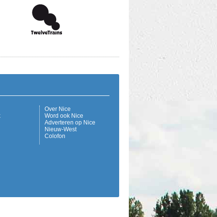
Over Nice
k
Word ook Nice
Adverteren op Nice
Nieuw-West
Colofon