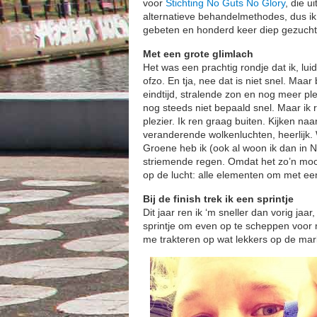
voor
Stichting No Guts No Glory
, die u
alternatieve behandelmethodes, dus ik 
gebeten en honderd keer diep gezucht
Met een grote glimlach
Het was een prachtig rondje dat ik, lui
ofzo. En tja, nee dat is niet snel. Maar 
eindtijd, stralende zon en nog meer pl
nog steeds niet bepaald snel. Maar ik
plezier. Ik ren graag buiten. Kijken na
veranderende wolkenluchten, heerlijk. 
Groene heb ik (ook al woon ik dan in 
striemende regen. Omdat het zo’n mooi
op de lucht: alle elementen om met een
Bij de finish trek ik een sprintje
Dit jaar ren ik ‘m sneller dan vorig jaar,
sprintje om even op te scheppen voor m
me trakteren op wat lekkers op de mark