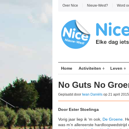
Over Nice
Nieuw-West?
Word o
Home
Activiteiten
Leven
No Guts No Groe
Geplaatst door
Iwan Daniëls
op 21 april 2015
Door Ester Stoelinga
Vorig jaar liep ik ‘m ook,
De Groene
. H
was m’n allereerste hardloopwedstrijd