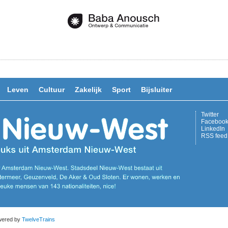
Leven
Cultuur
Zakelijk
Sport
Bijsluiter
Twitter
Faceboo
LinkedIn
RSS feed
owered by
TwelveTrains