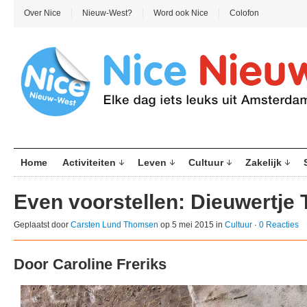
Over Nice
Nieuw-West?
Word ook Nice
Colofon
Home
Activiteiten
Leven
Cultuur
Zakelijk
Even voorstellen: Dieuwertje
Geplaatst door
Carsten Lund Thomsen
op 5 mei 2015 in
Cultuur
·
0 Reacties
Door Caroline Freriks