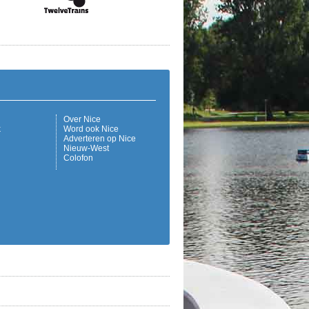
Over Nice
k
Word ook Nice
Adverteren op Nice
Nieuw-West
Colofon