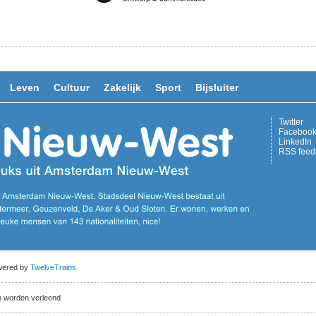
Leven
Cultuur
Zakelijk
Sport
Bijsluiter
Twitter
Faceboo
LinkedIn
RSS feed
owered by
TwelveTrains
n worden verleend