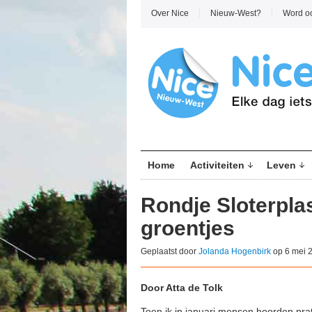
Over Nice
Nieuw-West?
Word o
Home
Activiteiten
Leven
Rondje Sloterplas
groentjes
Geplaatst door
Jolanda Hogenbirk
op 6 mei 
Door Atta de Tolk
Toen ik in januari mensen hoorden pr