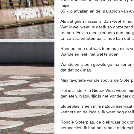
mijne.
35 kilo afvallen en de marathon van A
Als dat geen missie is, dan weet ik het
Wat ik wel weet, is dat ik zo ontzette
rennen. Er zijn meer renners dan mu
En ze stralen allemaal… hoe kan dat t
Rennen, nee dat was toen nog niets vo
Wandelen leek het wel te doen.
Wandelen is een geweldige manier om j
dat dat ook mag.
Mijn favoriete wandelspot is de Sloterp
Het is sinds ik in Nieuw-West woon mi
genieten. Natuurlijk is het Vondelpark
Sloterplas is een mini natuurreservaat 
kenners en de locals. Ik weet nog dat 
Rondje Sloterplas, de plek waar ook on
perspectief. Ik had het rondje onderscha