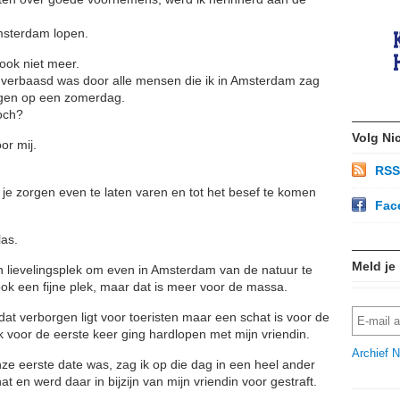
msterdam lopen.
 ook niet meer.
nd verbaasd was door alle mensen die ik in Amsterdam zag
ggen op een zomerdag.
och?
Volg Ni
or mij.
RSS
e zorgen even te laten varen en tot het besef te komen
Fac
las.
Meld je
jn lievelingsplek om even in Amsterdam van de natuur te
 ook een fijne plek, maar dat is meer voor de massa.
dat verborgen ligt voor toeristen maar een schat is voor de
ik voor de eerste keer ging hardlopen met mijn vriendin.
Archief N
ze eerste date was, zag ik op die dag in een heel ander
t en werd daar in bijzijn van mijn vriendin voor gestraft.