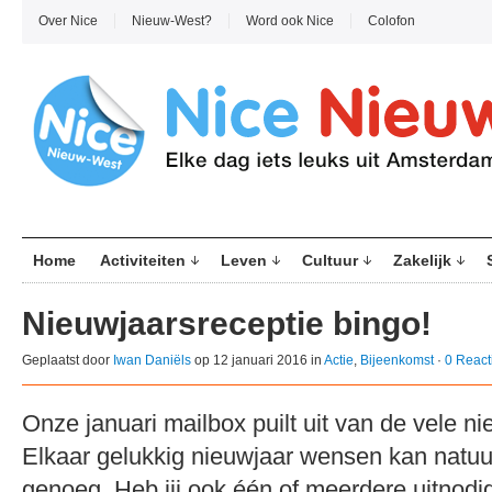
Over Nice
Nieuw-West?
Word ook Nice
Colofon
Home
Activiteiten
Leven
Cultuur
Zakelijk
Nieuwjaarsreceptie bingo!
Geplaatst door
Iwan Daniëls
op 12 januari 2016 in
Actie
,
Bijeenkomst
·
0 React
Onze januari mailbox puilt uit van de vele n
Elkaar gelukkig nieuwjaar wensen kan natuur
genoeg. Heb jij ook één of meerdere uitnod