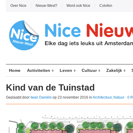
Over Nice
Nieuw-West?
Word ook Nice
Colofon
Home
Activiteiten
Leven
Cultuur
Zakelijk
Kind van de Tuinstad
Geplaatst door
Iwan Daniëls
op 23 november 2016 in
Architectuur
,
Natuur
·
0 R