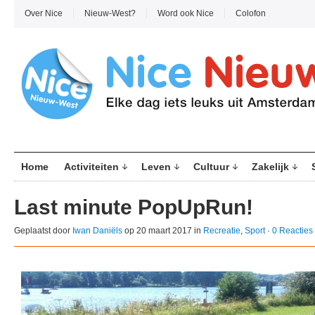
Over Nice
Nieuw-West?
Word ook Nice
Colofon
Home
Activiteiten
Leven
Cultuur
Zakelijk
Last minute PopUpRun!
Geplaatst door
Iwan Daniëls
op 20 maart 2017 in
Recreatie
,
Sport
·
0 Reacties