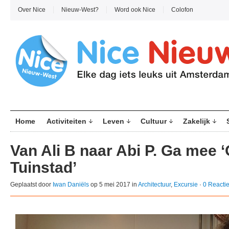
Over Nice
Nieuw-West?
Word ook Nice
Colofon
Home
Activiteiten
Leven
Cultuur
Zakelijk
Van Ali B naar Abi P. Ga mee ‘
Tuinstad’
Geplaatst door
Iwan Daniëls
op 5 mei 2017 in
Architectuur
,
Excursie
·
0 Reacti