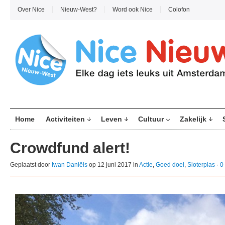
Over Nice
Nieuw-West?
Word ook Nice
Colofon
Home
Activiteiten
Leven
Cultuur
Zakelijk
Crowdfund alert!
Geplaatst door
Iwan Daniëls
op 12 juni 2017 in
Actie
,
Goed doel
,
Sloterplas
·
0