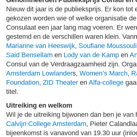
Nieuw dit jaar is de publieksprijs. Er kon tot
gekozen worden wie of welke organisatie de t
Consulaat een jaar lang mag voeren. Er werd 
gestemd en de verschillen waren klein. Van
Marianne van Heeswijk
,
Soufiane Moussouli
Said Bensellam
en
Lody van de Kamp
en
An
Consul van de Verdraagzaamheid zijn. Organ
Amsterdam Lowlander
s,
Women’s March
,
R
Foundation
,
ZID Theater
en
Alfa-college
gaan
titel.
Uitreiking en welkom
Wil je de uitreiking bijwonen dan ben je van
Calvijn College Amsterdam
, Pieter Calandla
bijeenkomst is vanavond van 19.30 uur (inlo