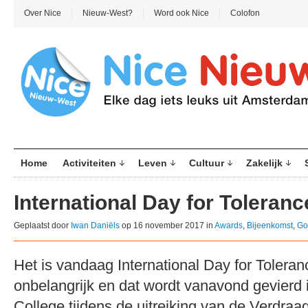
Over Nice
Nieuw-West?
Word ook Nice
Colofon
Home
Activiteiten
Leven
Cultuur
Zakelijk
International Day for Toleranc
Geplaatst door
Iwan Daniëls
op 16 november 2017 in
Awards
,
Bijeenkomst
,
Go
Het is vandaag International Day for Toleran
onbelangrijk en dat wordt vanavond gevierd i
College tijdens de uitreiking van de Verdr