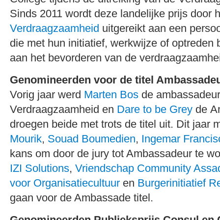
Sinds 2011 wordt deze landelijke prijs door 
Verdraagzaamheid
uitgereikt aan een perso
die met hun initiatief, werkwijze of optreden
aan het bevorderen van de verdraagzaamhe
Genomineerden voor de titel Ambassade
Vorig jaar werd
Marten Bos
de ambassadeur
Verdraagzaamheid en
Dare to be Grey
de Am
droegen beide met trots de titel uit. Dit jaa
Mourik
,
Souad Boumedien
,
Ingemar Francis
kans om door de jury tot Ambassadeur te wo
IZI Solutions
,
Vriendschap Community Assa
voor Organisatiecultuur
en
Burgerinitiatief R
gaan voor de Ambassade titel.
Genomineerden Publieksprijs Consul en 