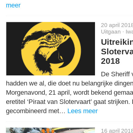
meer
20 april 201
Uitgaan
·
Iw
Uitreiki
Sloterv
2018
De Sheriff 
hadden we al, die doet nu belangrijke dinge
Morgenavond, 21 april, wordt bekend gemaa
eretitel ‘Piraat van Slotervaart’ gaat strijken.
gecombineerd met…
Lees meer
16 april 201