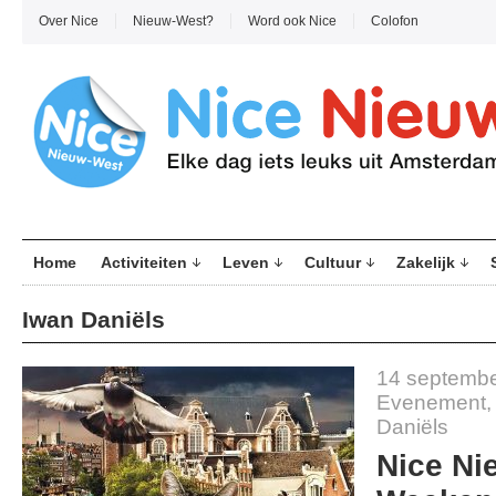
Over Nice
Nieuw-West?
Word ook Nice
Colofon
Home
Activiteiten
Leven
Cultuur
Zakelijk
Iwan Daniëls
14 septembe
Evenement
Daniëls
Nice Ni