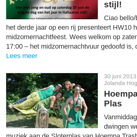
stijl!
Ciao bello/
het derde jaar op een rij presenteert HW10 h
midzomernachtfeest. Wees welkom op zaterd
17:00 – het midzomernachtvuur gedoofd is
Lees meer
30 juni 2013
Jolanda Hog
Hoempa 
Plas
Vanmiddag
dwingen we
muziek aan de Sloterplas van Hoempa Tras