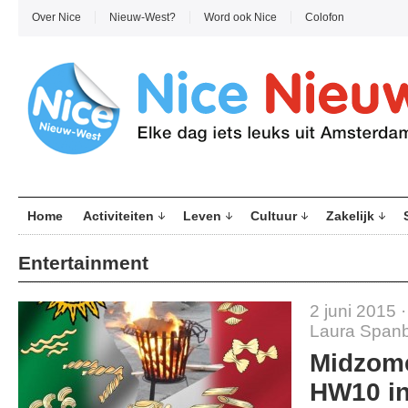
Over Nice
Nieuw-West?
Word ook Nice
Colofon
Home
Activiteiten
Leven
Cultuur
Zakelijk
Entertainment
2 juni 2015 
Laura Span
Midzome
HW10 in