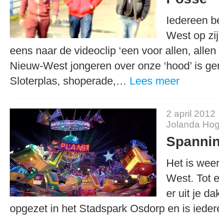
Iedereen be
West op zij
eens naar de videoclip ‘een voor allen, allen
Nieuw-West jongeren over onze ‘hood’ is ge
Sloterplas, shoperade,…
Lees meer
2 april 2012
Jolanda Hog
Spannin
Het is wee
West. Tot e
er uit je d
opgezet in het Stadspark Osdorp en is iede