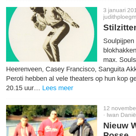
3 januari 20
judithploeg
Stilzitt
Soulpijpen 
blokhakken
max. Souls
Heerenveen, Casey Francisco, Sanguita Ak
Peroti hebben al vele theaters op hun kop 
20.15 uur…
Lees meer
12 novembe
·
Iwan Danië
Nieuw W
Posse